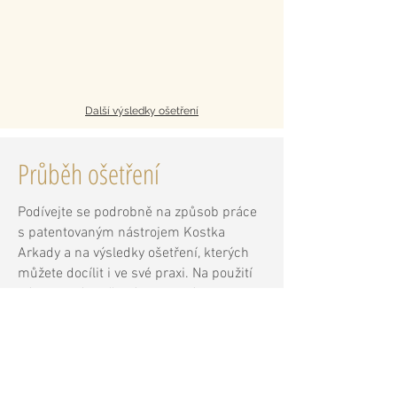
Další výsledky ošetření
Průběh ošetření
Podívejte se podrobně na způsob práce
s patentovaným nástrojem Kostka
Arkady a na výsledky ošetření, kterých
můžete docílit i ve své praxi. Na použití
nástroje Vás vyškolíme - podívejte se na
naši nabídku
kurzů
, které vedou naši
zkušení odborníci.